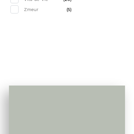
Zmeur
(5)
Va apelam noi