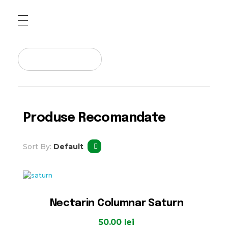
Pepiniera Cataplant Buzau
Pomi fructiferi , Vita de Vie si Arbusti Fructiferi
Produse Recomandate
Sort By:
Default
Nectarin Columnar Saturn
50.00
lei