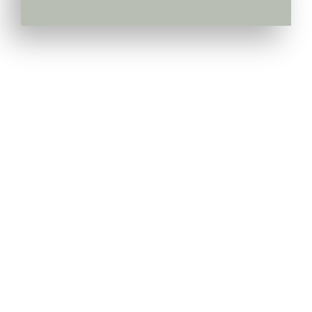
Pepiniera Cataplant Buzau
Pomi fructiferi , Vita de Vie si Arbusti Fructiferi
Link-uri Utile
Livrarea & Plata
Politica de Confidentialitate
Modalitati de Plata
Termeni si Conditii
Politica de Retur