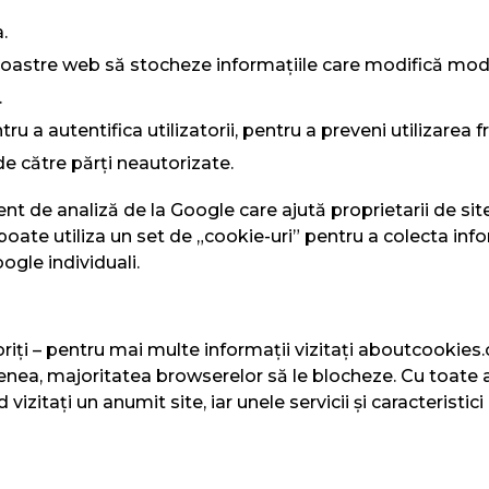
.
 noastre web să stocheze informațiile care modifică modu
.
u a autentifica utilizatorii, pentru a preveni utilizarea f
 de către părți neautorizate.
 de analiză de la Google care ajută proprietarii de site-
 poate utiliza un set de „cookie-uri” pentru a colecta info
oogle individuali.
oriți – pentru mai multe informații vizitați aboutcookies
enea, majoritatea browserelor să le blocheze. Cu toate a
izitați un anumit site, iar unele servicii și caracteristic