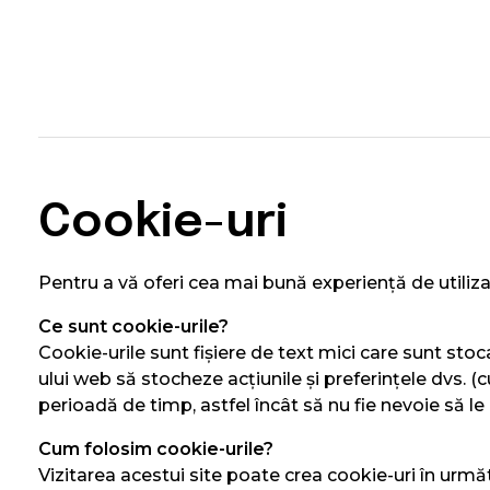
Pepiniera Cataplant Buzau
Pomi fructiferi , Vita de Vie si Arbusti Fructiferi
Cookie-uri
Pentru a vă oferi cea mai bună experiență de utilizar
Ce sunt cookie-urile?
Cookie-urile sunt fișiere de text mici care sunt sto
ului web să stocheze acțiunile și preferințele dvs. (
perioadă de timp, astfel încât să nu fie nevoie să le 
Cum folosim cookie-urile?
Vizitarea acestui site poate crea cookie-uri în urmă