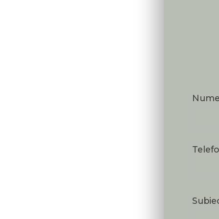
Num
Telef
Subie