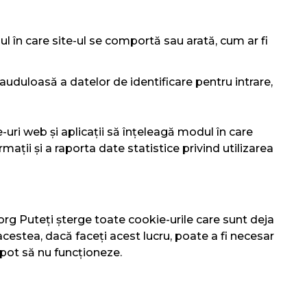
l în care site-ul se comportă sau arată, cum ar fi
rauduloasă a datelor de identificare pentru intrare,
uri web și aplicații să înțeleagă modul în care
rmații și a raporta date statistice privind utilizarea
.org Puteți șterge toate cookie-urile care sunt deja
cestea, dacă faceți acest lucru, poate a fi necesar
i pot să nu funcționeze.