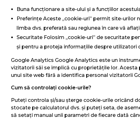
Buna funcționare a site-ului și a funcțiilor acestuia
Preferințe Aceste „cookie-uri” permit site-urilor
limba dvs. preferată sau regiunea în care vă aflați
Securitate Folosim „cookie-uri” de securitate pentr
și pentru a proteja informațiile despre utilizatori
Google Analytics Google Analytics este un instrument
vizitatorii săi se implică cu proprietățile lor. Acesta
unui site web fără a identifica personal vizitatorii G
Cum să controlați cookie-urile?
Puteți controla și/sau șterge cookie-urile oricând d
stocate pe calculatorul dvs. și puteți seta, de asem
să setați manual unii parametri de fiecare dată când v