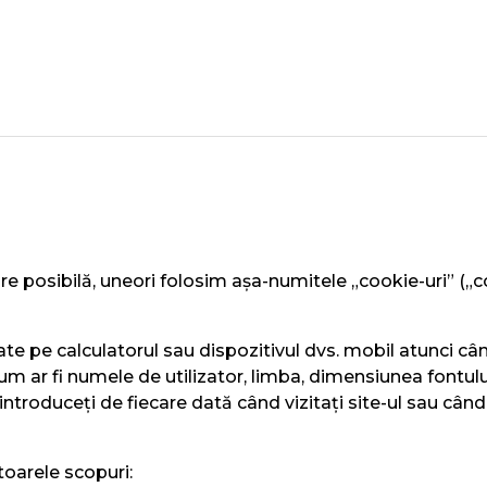
e posibilă, uneori folosim așa-numitele „cookie-uri” („coo
cate pe calculatorul sau dispozitivul dvs. mobil atunci câ
cum ar fi numele de utilizator, limba, dimensiunea fontulu
introduceți de fiecare dată când vizitați site-ul sau când 
toarele scopuri: