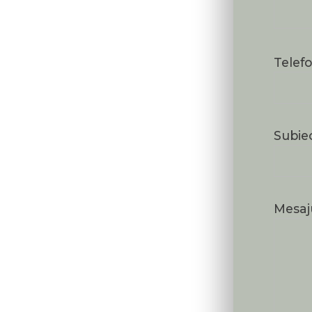
Telef
Subie
Mesaju