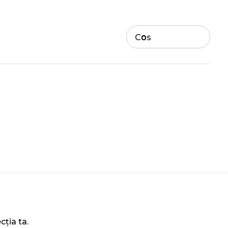
Cos
0
cția ta.