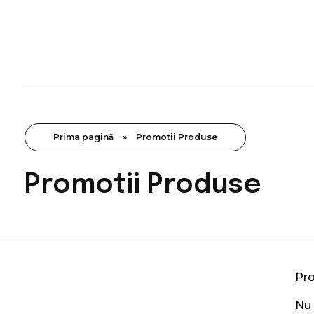
Pepiniera Cataplant Buzau
Pomi fructiferi , Vita de Vie si Arbusti Fructiferi
Prima pagină
»
Promotii Produse
Promotii Produse
Pro
Nu 