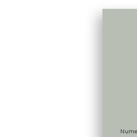
Va
Num