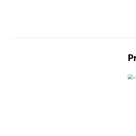
Pepiniera Cataplant Buzau
Pomi fructiferi , Vita de Vie si Arbusti Fructiferi
P