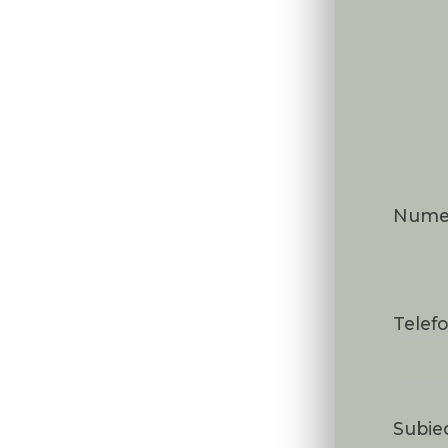
Num
Telef
Subie