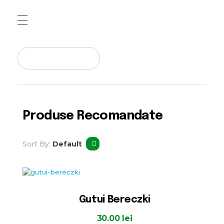
Pepiniera Cataplant Buzau
Pomi fructiferi , Vita de Vie si Arbusti Fructiferi
Produse Recomandate
Sort By:
Default
Gutui Bereczki
30.00
lei