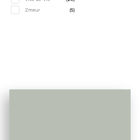
Zmeur
(5)
Va apelam noi