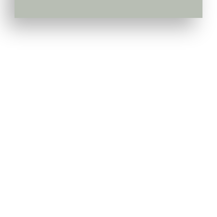
Pepiniera Cataplant Buzau
Pomi fructiferi , Vita de Vie si Arbusti Fructiferi
Link-uri Utile
Livrarea & Plata
Politica de Confidentialitate
Modalitati de Plata
Termeni si Conditii
Politica de Retur