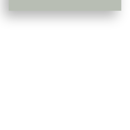
Pepiniera Cataplant Buzau
Pomi fructiferi , Vita de Vie si Arbusti Fructiferi
Link-uri Utile
Livrarea & Plata
Politica de Confidentialitate
Modalitati de Plata
Termeni si Conditii
Politica de Retur