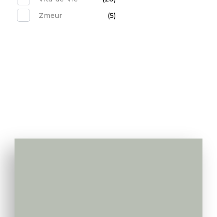
Zmeur
(5)
Va apelam noi