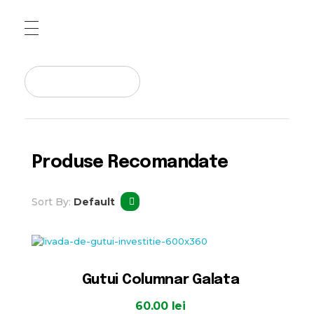
Pepiniera Cataplant Buzau
Pomi fructiferi , Vita de Vie si Arbusti Fructiferi
Produse Recomandate
Sort By:
Default
Gutui Columnar Galata
60.00
lei