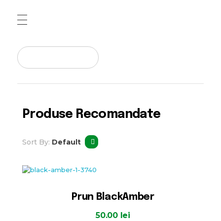
Pepiniera Cataplant Buzau
Pomi fructiferi , Vita de Vie si Arbusti Fructiferi
Produse Recomandate
Sort By:
Default
Prun BlackAmber
50.00
lei