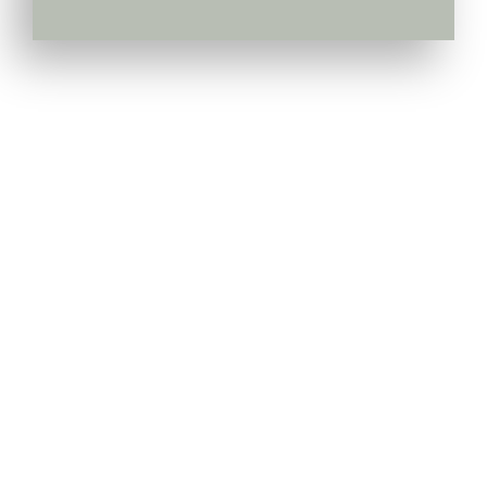
Pepiniera Cataplant Buzau
Pomi fructiferi , Vita de Vie si Arbusti Fructiferi
Link-uri Utile
Livrarea & Plata
Politica de Confidentialitate
Modalitati de Plata
Termeni si Conditii
Politica de Retur