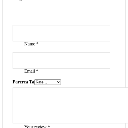
Name
*
Email
*
Parerea Ta
Your review
*