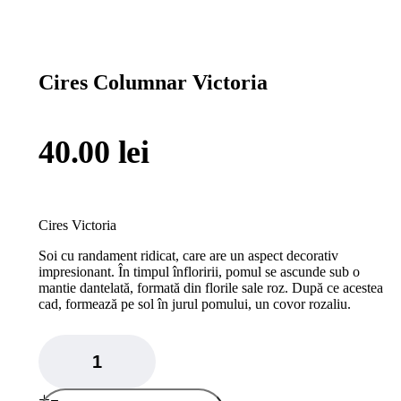
Cires Columnar Victoria
40.00
lei
Cires Victoria
Soi cu randament ridicat, care are un aspect decorativ
impresionant. În timpul înfloririi, pomul se ascunde sub o
mantie dantelată, formată din florile sale roz. După ce acestea
cad, formează pe sol în jurul pomului, un covor rozaliu.
Cires
Columnar
Victoria
quantity