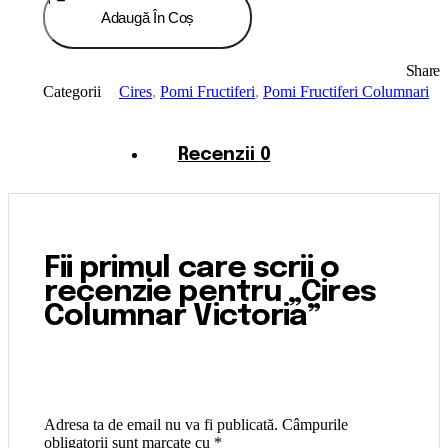
Adaugă În Coș
Share
Categorii
Cires
,
Pomi Fructiferi
,
Pomi Fructiferi Columnari
Recenzii
0
Fii primul care scrii o
recenzie pentru „Cires
Columnar Victoria”
Adresa ta de email nu va fi publicată.
Câmpurile
obligatorii sunt marcate cu
*