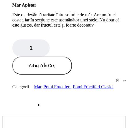
Mar Apistar
Este o adevărată raritate între soiurile de măr. Are un fruct
costat, iar în secțiune este asemănător unei stele. Nu doar că
este gustos, dar fructul este și foarte decorativ.
Mar
Apistar
quantity
Adaugă În Coș
Share
Categorii
Mar
,
Pomi Fructiferi
,
Pomi Fructiferi Clasici
Recenzii
0