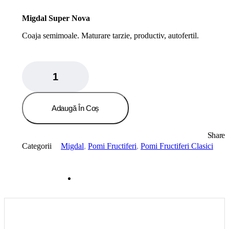
Migdal Super Nova
Coaja semimoale. Maturare tarzie, productiv, autofertil.
Migdal
Super
Nova
quantity
Adaugă În Coș
Share
Categorii
Migdal
,
Pomi Fructiferi
,
Pomi Fructiferi Clasici
Recenzii
0