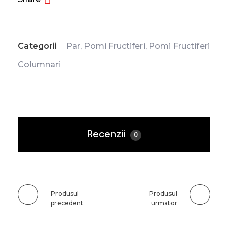
Categorii
Par
,
Pomi Fructiferi
,
Pomi Fructiferi
Columnari
Recenzii
0
Produsul
Produsul
precedent
urmator