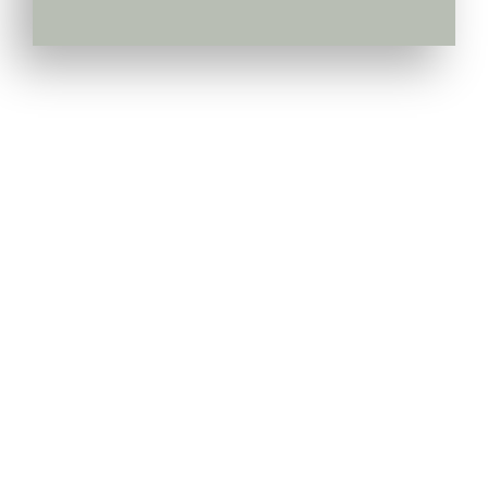
Pepiniera Cataplant Buzau
Pomi fructiferi , Vita de Vie si Arbusti Fructiferi
Link-uri Utile
Livrarea & Plata
Politica de Confidentialitate
Modalitati de Plata
Termeni si Conditii
Politica de Retur