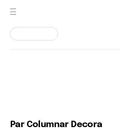
Pepiniera Cataplant Buzau
Pomi fructiferi , Vita de Vie si Arbusti Fructiferi
Par Columnar Decora