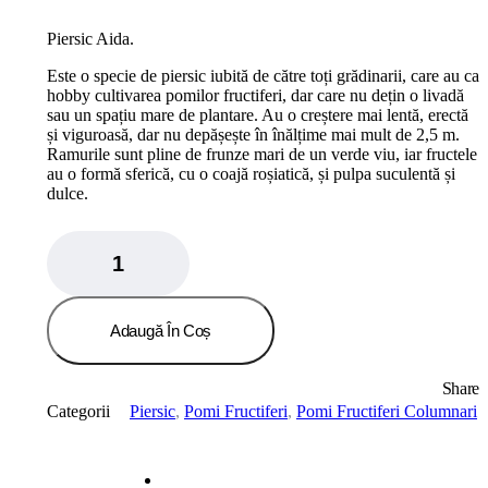
Piersic Aida.
Este o specie de piersic iubită de către toți grădinarii, care au ca
hobby cultivarea pomilor fructiferi, dar care nu dețin o livadă
sau un spațiu mare de plantare. Au o creștere mai lentă, erectă
și viguroasă, dar nu depășește în înălțime mai mult de 2,5 m.
Ramurile sunt pline de frunze mari de un verde viu, iar fructele
au o formă sferică, cu o coajă roșiatică, și pulpa suculentă și
dulce.
Piersic
Columnar
Aida
quantity
Adaugă În Coș
Share
Categorii
Piersic
,
Pomi Fructiferi
,
Pomi Fructiferi Columnari
Recenzii
0