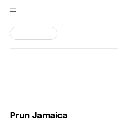
Pepiniera Cataplant Buzau
Pomi fructiferi , Vita de Vie si Arbusti Fructiferi
Prun Jamaica