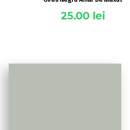
Cires Negru Amar De Maxut
25.00
lei
Va apelam noi