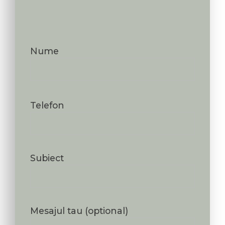
Nume
Telefon
Subiect
Mesajul tau (optional)