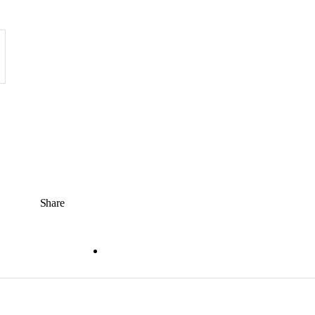
Share
Recenzii
0