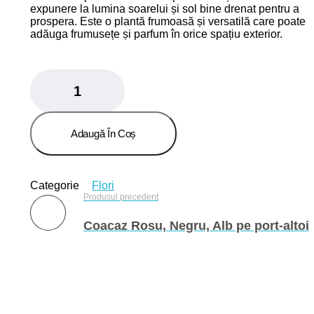
expunere la lumina soarelui și sol bine drenat pentru a
prospera. Este o plantă frumoasă și versatilă care poate
adăuga frumusețe și parfum în orice spațiu exterior.
Trandafir
pom
quantity
Adaugă În Coș
Categorie
Flori
Produsul precedent
Coacaz Rosu, Negru, Alb pe port-altoi