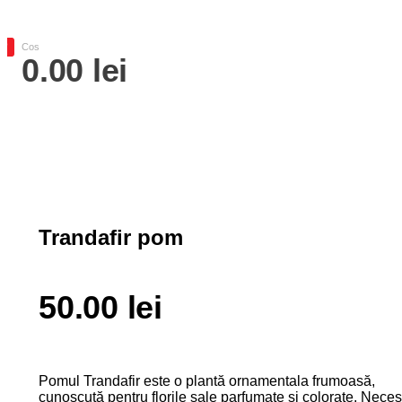
Pepiniera Cataplant Buzau
Pomi fructiferi , Vita de Vie si Arbusti Fructiferi
0
Cos
0.00
lei
Trandafir pom
50.00
lei
Pomul Trandafir este o plantă ornamentala frumoasă,
cunoscută pentru florile sale parfumate și colorate. Neces