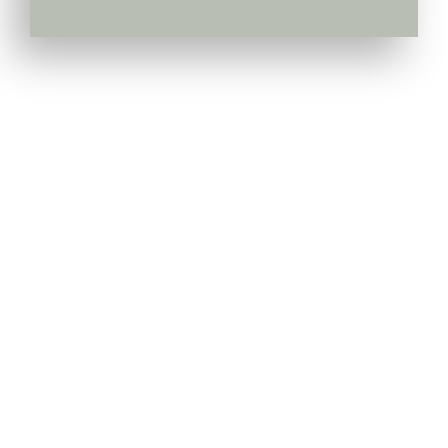
Pepiniera Cataplant Buzau
Pomi fructiferi , Vita de Vie si Arbusti Fructiferi
Link-uri Utile
Livrarea & Plata
Politica de Confidentialitate
Modalitati de Plata
Termeni si Conditii
Politica de Retur