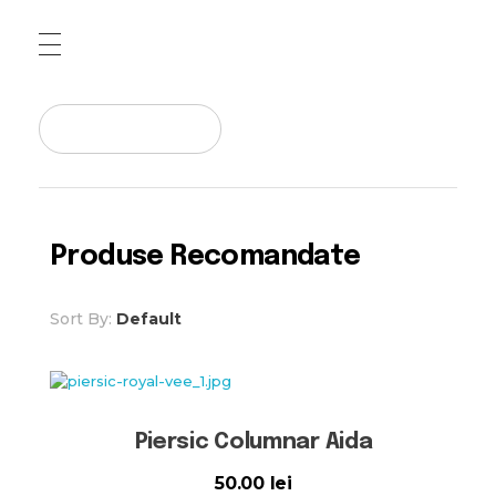
Pepiniera Cataplant Buzau
Pomi fructiferi , Vita de Vie si Arbusti Fructiferi
Produse Recomandate
Sort By:
Default
Piersic Columnar Aida
50.00
lei