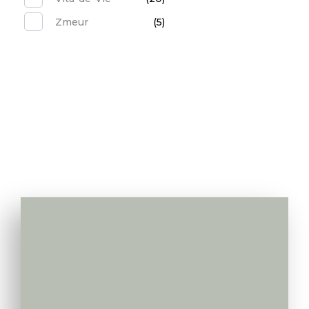
Zmeur
(5)
Va apelam noi