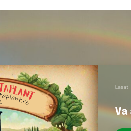
Lasati
Va