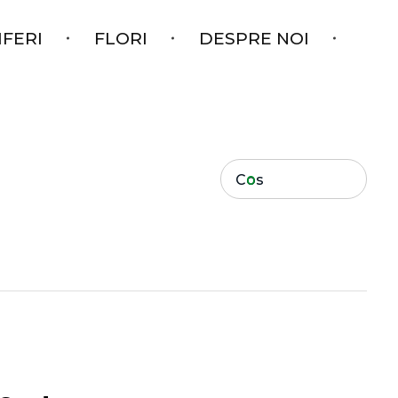
IFERI
FLORI
DESPRE NOI
Cos
0