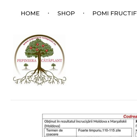
HOME
SHOP
POMI FRUCTIF
Pepiniera Cataplant Buzau
Pomi fructiferi , Vita de Vie si Arbusti Fructiferi