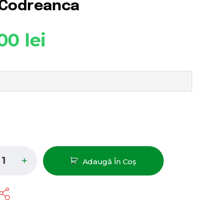
 Codreanca
.00
lei
Adaugă În Coș